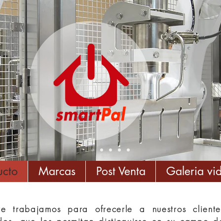
piensa en grande
ucto
Marcas
Post Venta
Galeria vi
e trabajamos para ofrecerle a nuestros cliente