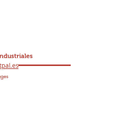
ndustriales
pal.es
ages