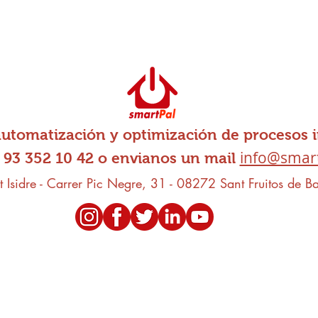
maquinas especiales, troquel rotativo, controlador de
tensión de tela, ultrasonidos, corte queso
automatización y optimización de procesos i
info@smart
 93 352 10 42 o envianos un mail
t Isidre - Carrer Pic Negre, 31 - 08272 Sant Fruitos de B