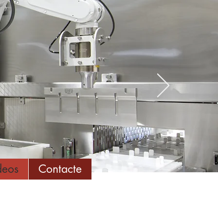
deos
Contacte