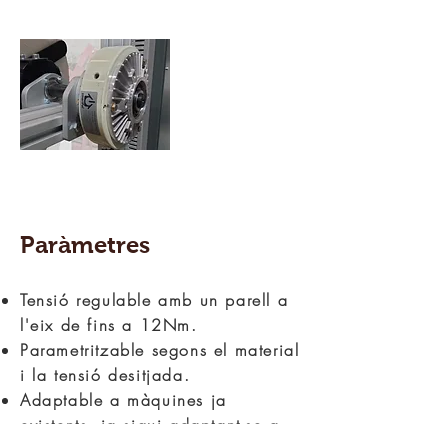
maquinas especiales, troquel rotativo,
controlador de tensión de tela,
ultrasonidos, corte queso
Paràmetres
​Tensió regulable amb un parell a
l'eix de fins a 12Nm.
Parametritzable segons el material
i la tensió desitjada.
Adaptable a màquines ja
existents, ja sigui adaptant-se a